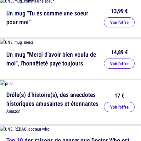
13,99 €
Un mug "Tu es comme une soeur
pour moi"
Voir l'offre
14,89 €
Un mug "Merci d'avoir bien voulu de
moi", l'honnêteté paye toujours
Voir l'offre
Drôle(s) d'histoire(s), des anecdotes
17 €
historiques amusantes et étonnantes
Voir l'offre
Amazon
Top 10
des raisons de penser que Doctor Who est