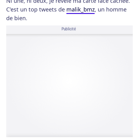
Ni une, ni deux, je révèle ma carte face cachée.
C'est un top tweets de
malik_bmz
, un homme
de bien.
Publicité