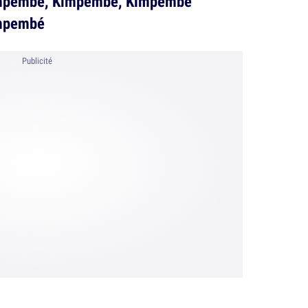
impembé, Kimpembé, Kimpembé
mpembé
Publicité