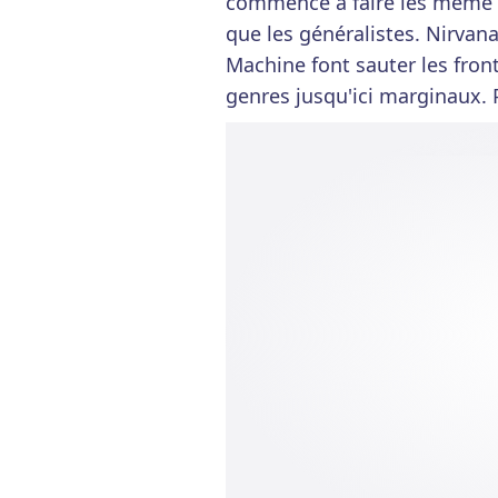
commencé à faire les même 
que les généralistes. Nirvan
Machine font sauter les fron
genres jusqu'ici marginaux.