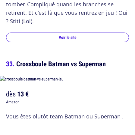
tomber. Compliqué quand les branches se
retirent. Et c'est là que vous rentrez en jeu ! Oui
? Stiti (Lol).
Voir le site
Crossboule Batman vs Superman
dès
13 €
Amazon
Vous êtes plutôt team Batman ou Superman .
C'est l'occasion de prouver que c'est VOTRE
super héros le plus fort, grâce à ces balles en