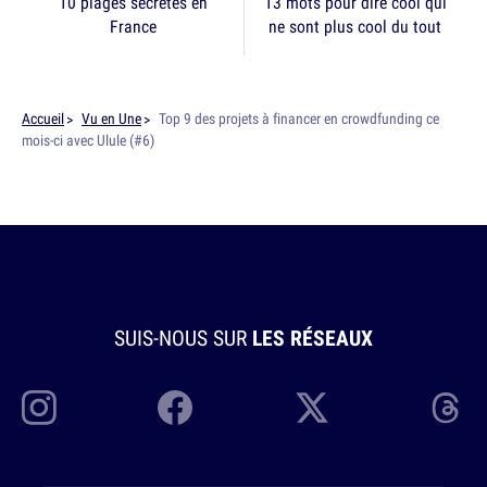
10 plages secrètes en
13 mots pour dire cool qui
France
ne sont plus cool du tout
Accueil
Vu en Une
Top 9 des projets à financer en crowdfunding ce
mois-ci avec Ulule (#6)
SUIS-NOUS SUR
LES RÉSEAUX