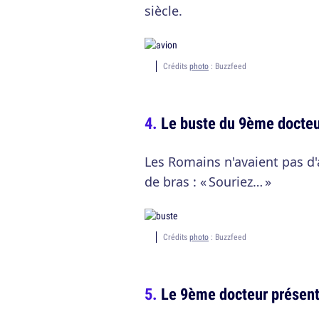
siècle.
Crédits
photo
: Buzzfeed
Le buste du 9ème docteu
Les Romains n'avaient pas d'a
de bras : « Souriez… »
Crédits
photo
: Buzzfeed
Le 9ème docteur présen