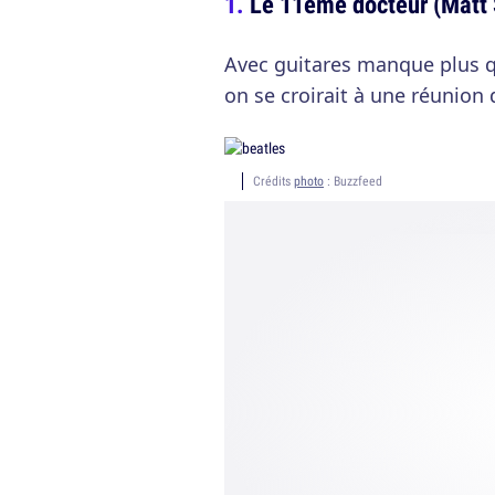
Le 11ème docteur (Matt 
Avec guitares manque plus q
on se croirait à une réunion 
Crédits
photo
: Buzzfeed