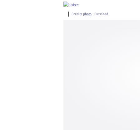
Crédits
photo
: Buzzfeed