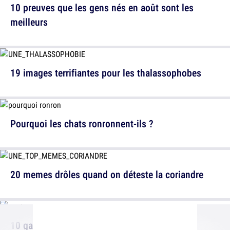
10 preuves que les gens nés en août sont les
meilleurs
19 images terrifiantes pour les thalassophobes
Pourquoi les chats ronronnent-ils ?
20 memes drôles quand on déteste la coriandre
10 galères quand tu es né(e) en Août