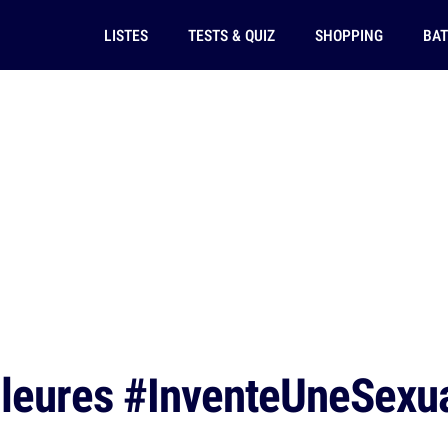
LISTES
TESTS & QUIZ
SHOPPING
BAT
leures #InventeUneSexual