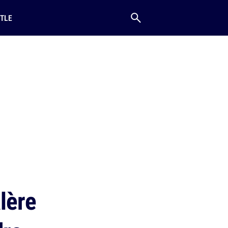
TLE
lère