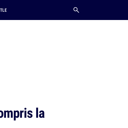
TLE
ompris la