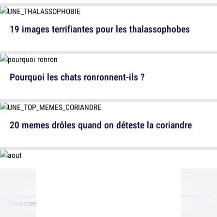
19 images terrifiantes pour les thalassophobes
Pourquoi les chats ronronnent-ils ?
20 memes drôles quand on déteste la coriandre
10 galères quand tu es né(e) en Août