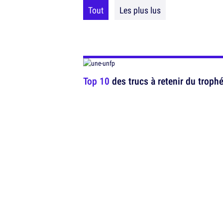
Tout
Les plus lus
Top 10
des trucs à retenir du troph