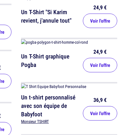
24,9 €
Un T-Shirt "Si Karim
revient, j'annule tout"
Voir l'offre
fre
24,9 €
Un T-Shirt graphique
Pogba
Voir l'offre
€
fre
Un t-shirt personnalisé
36,9 €
avec son équipe de
Babyfoot
Voir l'offre
€
Monsieur TSHIRT
fre