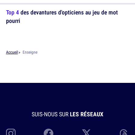
Top 4
des devantures d'opticiens au jeu de mot
pourri
Accueil
Enseigne
SUIS-NOUS SUR
LES RÉSEAUX