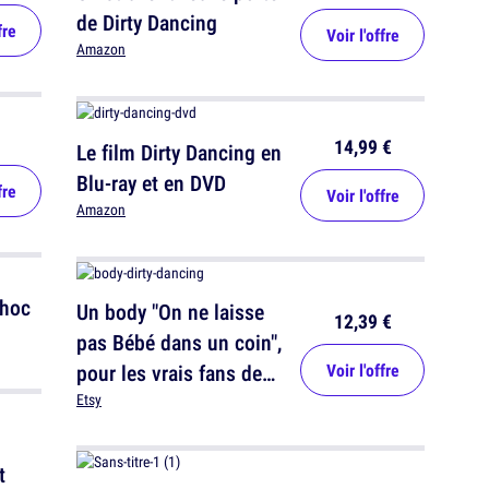
de Dirty Dancing
fre
Voir l'offre
Amazon
14,99 €
Le film Dirty Dancing en
Blu-ray et en DVD
fre
Voir l'offre
Amazon
Un body "On ne laisse
12,39 €
pas Bébé dans un coin",
pour les vrais fans de
Voir l'offre
Dirty Dancing
Etsy
t