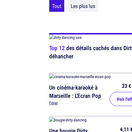
Tout
Les plus lus
Top 12
des détails cachés dans Dirt
déhancher
23 €
Un cinéma-karaoké à
Marseille : L'Ecran Pop
Voir l'of
Fever
4,11 
Une bougie Dirty