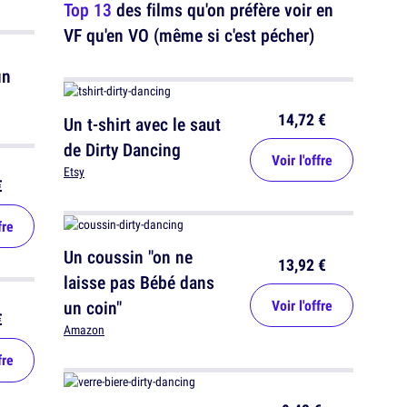
Top 13
des films qu'on préfère voir en
VF qu'en VO (même si c'est pécher)
14,72 €
Un t-shirt avec le saut
de Dirty Dancing
Voir l'offre
Etsy
€
fre
Un coussin "on ne
13,92 €
laisse pas Bébé dans
un coin"
Voir l'offre
€
Amazon
fre