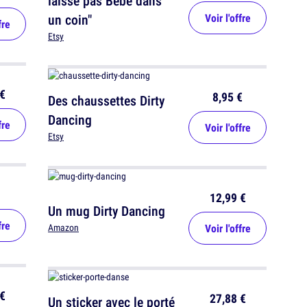
laisse pas Bébé dans
un coin"
Voir l'offre
fre
Etsy
€
8,95 €
Des chaussettes Dirty
Dancing
fre
Voir l'offre
Etsy
12,99 €
Un mug Dirty Dancing
fre
Voir l'offre
Amazon
€
27,88 €
Un sticker avec le porté