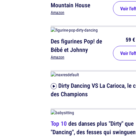
Mountain House
Voir l'of
Amazon
59 €
Des figurines Pop! de
Bébé et Johnny
Voir l'of
Amazon
Dirty Dancing VS La Carioca, le choc
des Champions
Top 10
des danses plus "Dirty" que
"Dancing", des fesses qui swinguen