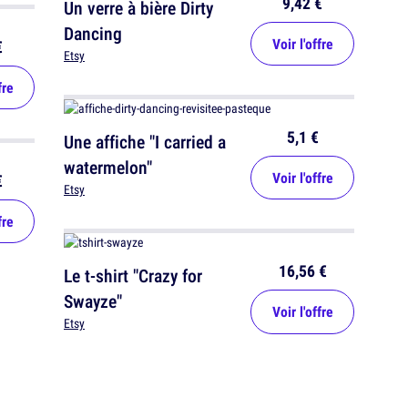
9,42 €
Un verre à bière Dirty
Dancing
Voir l'offre
€
Etsy
fre
5,1 €
Une affiche "I carried a
watermelon"
Voir l'offre
€
Etsy
fre
16,56 €
Le t-shirt "Crazy for
Swayze"
Voir l'offre
Etsy