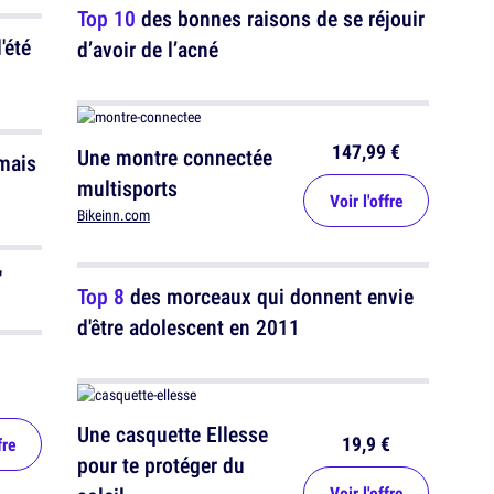
Top 10
des bonnes raisons de se réjouir
'été
d’avoir de l’acné
147,99 €
Une montre connectée
 mais
multisports
Voir l'offre
Bikeinn.com
"
Top 8
des morceaux qui donnent envie
d'être adolescent en 2011
Une casquette Ellesse
19,9 €
fre
pour te protéger du
Voir l'offre