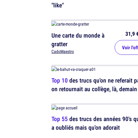
"like"
31,9 
Une carte du monde à
gratter
Voir l'of
CadoMaestro
Top 10
des trucs qu'on ne referait p
on retournait au collège, là, demain
Top 55
des trucs des années 90's q
a oubliés mais qu'on adorait