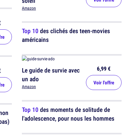
soleil
Amazon
€
Top 10
des clichés des teen-movies
fre
américains
6,99 €
Le guide de survie avec
€
un ado
Voir l'offre
fre
Amazon
Top 10
des moments de solitude de
 mon
l'adolescence, pour nous les hommes
pas)