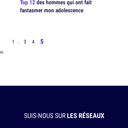
Top 12
des hommes qui ont fait
fantasmer mon adolescence
5
1
3
4
...
te
SUIS-NOUS SUR
LES RÉSEAUX