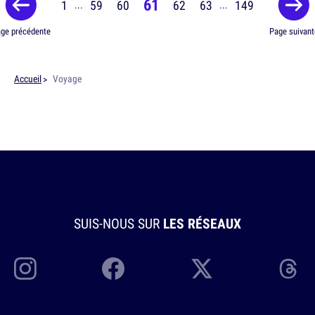
61
1
59
60
62
63
149
...
...
ge précédente
Page suivant
Accueil
Voyage
SUIS-NOUS SUR
LES RÉSEAUX