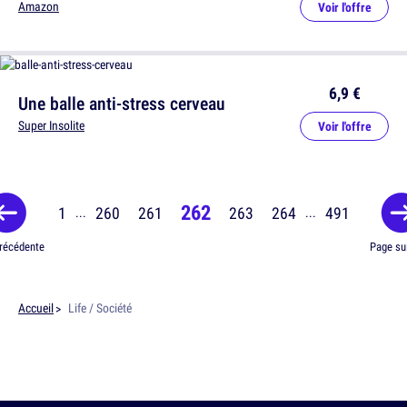
Amazon
Voir l'offre
6,9 €
Une balle anti-stress cerveau
Super Insolite
Voir l'offre
262
1
260
261
263
264
491
...
...
récédente
Page su
Accueil
Life / Société