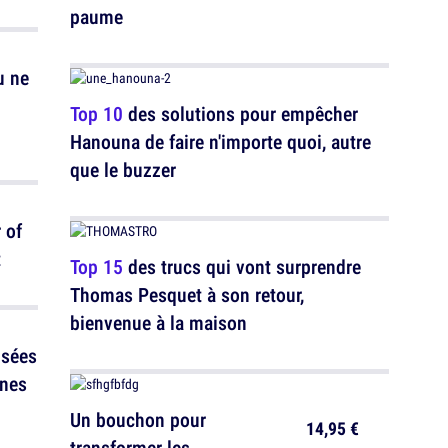
paume
u ne
Top 10
des solutions pour empêcher
Hanouna de faire n'importe quoi, autre
que le buzzer
 of
t
Top 15
des trucs qui vont surprendre
Thomas Pesquet à son retour,
bienvenue à la maison
isées
nnes
Un bouchon pour
14,95 €
transformer les