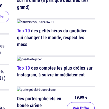
sur la Chine (à part que c'est très très
€
grand)
fre
Top 10
des petits héros du quotidien
qui changent le monde, respect les
mecs
ées
)
Top 10
des comptes les plus drôles sur
e,
Instagram, à suivre immédiatement
31)
19,99 €
Des portes-gobelets en
bouée sirène
ité
Voir l'offre