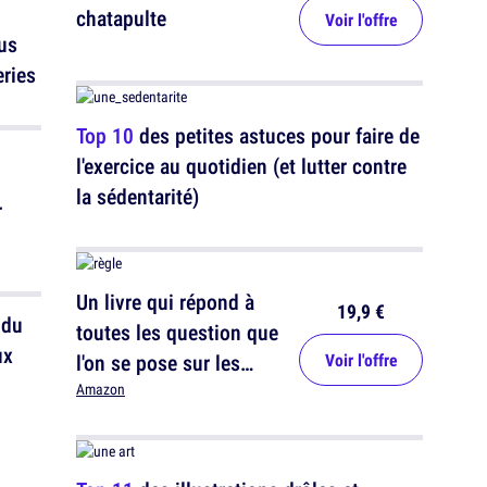
chatapulte
Voir l'offre
lus
eries
Top 10
des petites astuces pour faire de
l'exercice au quotidien (et lutter contre
la sédentarité)
r
Un livre qui répond à
19,9 €
 du
toutes les question que
ux
l'on se pose sur les
Voir l'offre
règles
Amazon