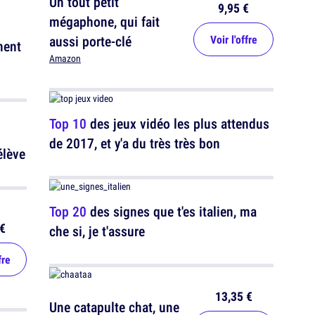
Un tout petit
9,95 €
mégaphone, qui fait
aussi porte-clé
Voir l'offre
ment
Amazon
Top 10
des jeux vidéo les plus attendus
de 2017, et y'a du très très bon
élève
Top 20
des signes que t'es italien, ma
€
che si, je t'assure
fre
13,35 €
Une catapulte chat, une