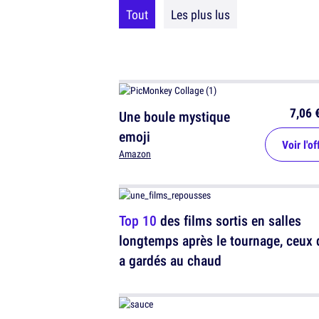
Tout
Les plus lus
7,06 
Une boule mystique
emoji
Voir l'of
Amazon
Top 10
des films sortis en salles
longtemps après le tournage, ceux 
a gardés au chaud