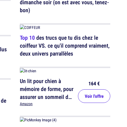
dimanche soir (on est avec vous, tenez-
bon)
Top 10
des trucs que tu dis chez le
coiffeur VS. ce qu'il comprend vraiment,
lus
deux univers parrallèles
Un lit pour chien à
164 €
mémoire de forme, pour
assurer un sommeil de
Voir l'offre
 de
qualité à ton canidé
Amazon