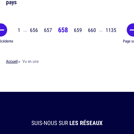
pays
658
1
656
657
659
660
1135
...
...
écédente
Page s
Accueil
Vu en une
SUIS-NOUS SUR
LES RÉSEAUX