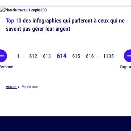
Top 10
des infographies qui parleront à ceux qui ne
savent pas gérer leur argent
614
1
612
613
615
616
1135
...
...
écédente
Page s
Accueil
Vu en une