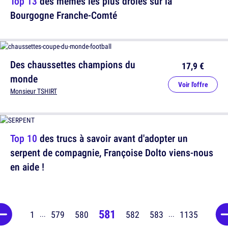
Top 13
des memes les plus drôles sur la
Bourgogne Franche-Comté
Des chaussettes champions du
17,9 €
monde
Voir l'offre
Monsieur TSHIRT
Top 10
des trucs à savoir avant d'adopter un
serpent de compagnie, Françoise Dolto viens-nous
en aide !
581
1
579
580
582
583
1135
...
...