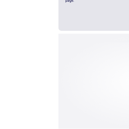
page.