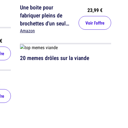
Une boite pour
23,99 €
fabriquer pleins de
brochettes d'un seul
Voir l'offre
coup
Amazon
€
fre
20 memes drôles sur la viande
€
fre