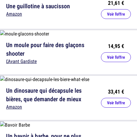
21,61 €
Une guillotine à saucisson
Amazon
Voir l'offre
Un moule pour faire des glaçons
14,95 €
shooter
Voir l'offre
L'Avant Gardiste
Un dinosaure qui décapsule les
33,41 €
bières, que demander de mieux
Voir l'offre
Amazon
Un bavoir à barbe, pour ne plus