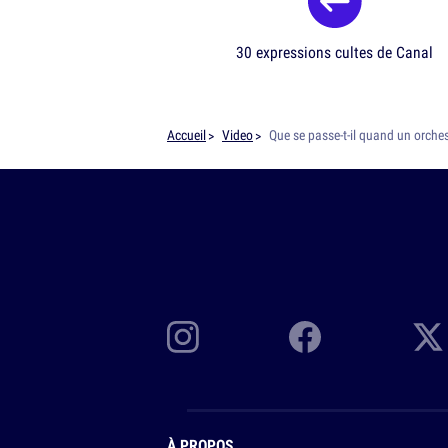
30 expressions cultes de Canal
Accueil
Video
Que se passe-t-il quand un orche
À PROPOS