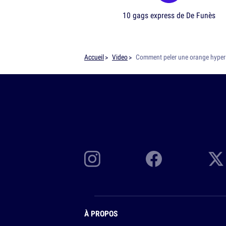
10 gags express de De Funès
Accueil
Video
Comment peler une orange hyper
À PROPOS