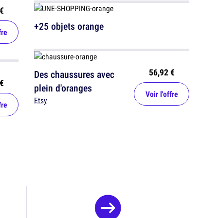
€
+25 objets orange
fre
56,92 €
Des chaussures avec
€
plein d'oranges
Voir l'offre
Etsy
fre