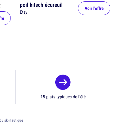
poil kitsch écureuil
€
Voir l'offre
Etsy
fre
15 plats typiques de l'été
e du ski-nautique