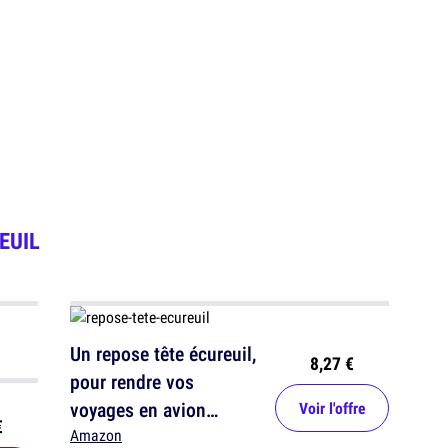
EUIL
Un repose tête écureuil,
8,27 €
pour rendre vos
voyages en avion
Voir l'offre
€
beaucoup plus
Amazon