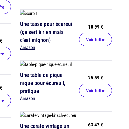
mignons
fre
Une tasse pour écureuil
10,99 €
(ça sert à rien mais
c'est mignon)
Voir l'offre
€
Amazon
fre
Une table de pique-
25,59 €
nique pour écureuil,
€
pratique !
Voir l'offre
Amazon
fre
63,42 €
Une carafe vintage un