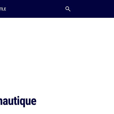
TLE
-nautique