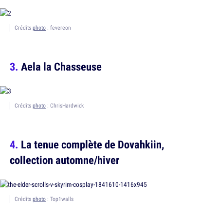
Crédits
photo
: fevereon
Aela la Chasseuse
Crédits
photo
: ChrisHardwick
La tenue complète de Dovahkiin,
collection automne/hiver
Crédits
photo
: Top1walls