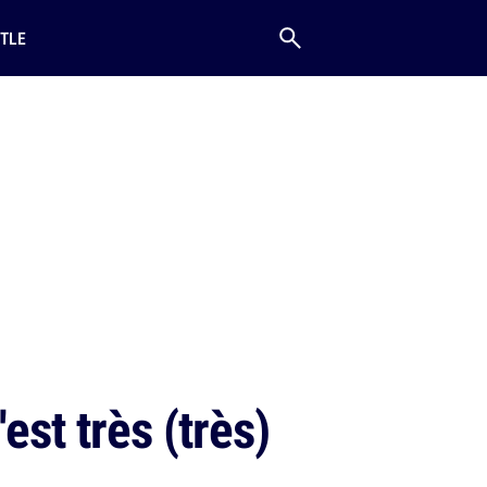
TLE
est très (très)