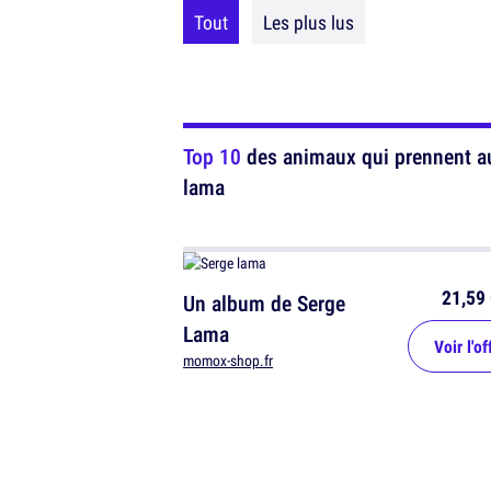
Tout
Les plus lus
Top 10
des animaux qui prennent a
lama
21,59 
Un album de Serge
Lama
Voir l'of
momox-shop.fr