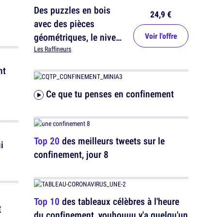
Des puzzles en bois
24,9 €
avec des pièces
géométriques, le niveau
Voir l'offre
expert !
Les Raffineurs
nt
Ce que tu penses en confinement
Top 20
des meilleurs tweets sur le
i
confinement, jour 8
Top 10
des tableaux célèbres à l'heure
€
du confinement, youhouuu y'a quelqu'un