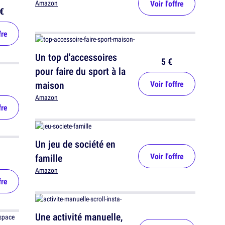
Voir l'offre
Amazon
€
fre
Un top d'accessoires
5 €
pour faire du sport à la
maison
Voir l'offre
Amazon
fre
Un jeu de société en
Voir l'offre
famille
Amazon
fre
Une activité manuelle,