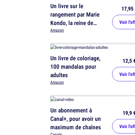
Un livre sur le
17,95 
rangement par Marie
Kondo, la reine de
Voir l'of
l'optimisation d'espace
Amazon
Un livre de coloriage,
12,5 
100 mandalas pour
adultes
Voir l'of
Amazon
Un abonnement à
19,9 
Canal+, pour avoir un
maximum de chaînes
Voir l'of
Canal+