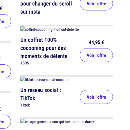
pour changer du scroll
Voir l'offre
€
sur insta
fre
Un coffret 100%
44,95 €
cocooning pour des
moments de détente
Voir l'offre
€
ASOS
fre
Un réseau social :
Voir l'offre
TikTok
Tiktok
€
fre