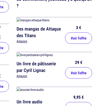
?
fre
3 €
Des mangas de Attaque
des Titans
€
Voir l'offre
Amazon
fre
29 €
Un livre de pâtisserie
par Cyril Lignac
Voir l'offre
€
Amazon
fre
9,95 €
Un livre audio