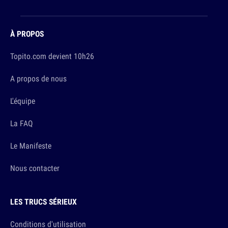
À PROPOS
Topito.com devient 10h26
A propos de nous
L'équipe
La FAQ
Le Manifeste
Nous contacter
LES TRUCS SÉRIEUX
Conditions d'utilisation