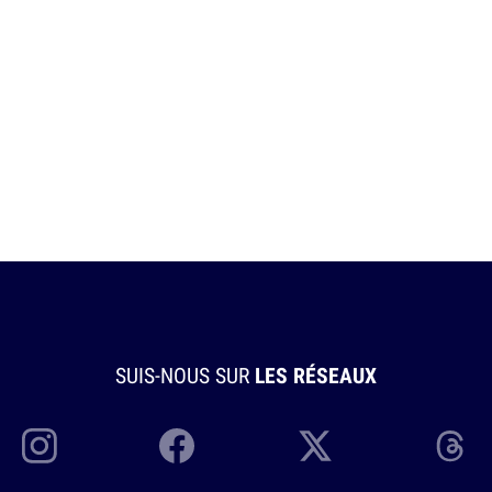
SUIS-NOUS SUR
LES RÉSEAUX