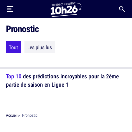
Pronostic
Tout
Les plus lus
Top 10
des prédictions incroyables pour la 2ème
partie de saison en Ligue 1
Accueil
Pronostic