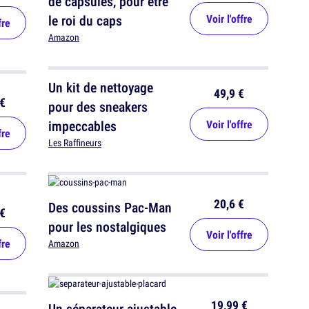
de capsules, pour être
le roi du caps
Voir l'offre
fre
Amazon
Un kit de nettoyage
49,9 €
€
pour des sneakers
impeccables
Voir l'offre
fre
Les Raffineurs
20,6 €
Des coussins Pac-Man
€
pour les nostalgiques
Voir l'offre
fre
Amazon
19,99 €
Un séparateur ajustable