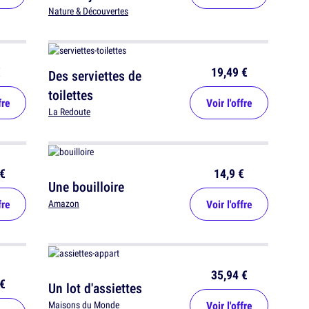
Nature & Découvertes
€
19,49 €
Des serviettes de
toilettes
fre
Voir l'offre
La Redoute
€
14,9 €
Une bouilloire
fre
Voir l'offre
Amazon
35,94 €
€
Un lot d'assiettes
Voir l'offre
Maisons du Monde