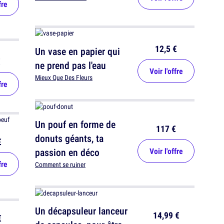
fre
12,5 €
Un vase en papier qui
€
ne prend pas l'eau
Voir l'offre
Mieux Que Des Fleurs
fre
Un pouf en forme de
117 €
donuts géants, ta
€
passion en déco
Voir l'offre
fre
Comment se ruiner
Un décapsuleur lanceur
14,99 €
€