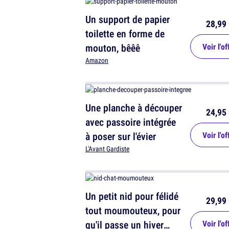
Un support de papier
28,99 
toilette en forme de
mouton, bêêê
Voir l'of
Amazon
Une planche à découper
24,95 
avec passoire intégrée
à poser sur l'évier
Voir l'of
L'Avant Gardiste
Un petit nid pour félidé
29,99 
tout moumouteux, pour
qu'il passe un hiver
Voir l'of