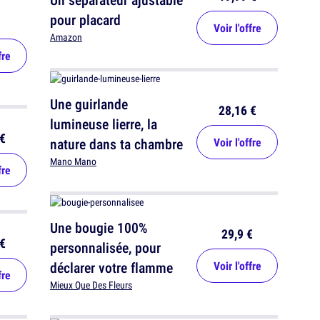
pour placard
Voir l'offre
Amazon
fre
Une guirlande
28,16 €
lumineuse lierre, la
€
nature dans ta chambre
Voir l'offre
Mano Mano
fre
Une bougie 100%
29,9 €
€
personnalisée, pour
déclarer votre flamme
Voir l'offre
fre
Mieux Que Des Fleurs