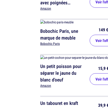
avec poignées
Voir l'of
amovibles
Amazon
149 
Bobochic Paris, une
marque de meuble
Voir l'of
Bobochic Paris
Un petit poisson pour
15,9 
séparer le jaune du
blanc d'oeuf
Voir l'of
Amazon
Un tabouret en kraft
39,9 