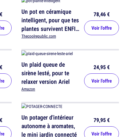
Un pot en céramique
€
78,46 €
intelligent, pour que tes
fre
plantes survivent ENFIN
Voir l'offre
!
Thecoolrepublic.com
Un plaid queue de
€
24,95 €
sirène lesté, pour te
fre
relaxer version Ariel
Voir l'offre
Amazon
Un potager d'intérieur
€
79,95 €
autonome à aromates,
fre
le mini jardin connecté
Voir l'offre