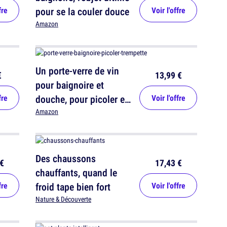
fre
pour se la couler douce
Voir l'offre
Amazon
Un porte-verre de vin
€
13,99 €
pour baignoire et
fre
douche, pour picoler en
Voir l'offre
faisant trempette
Amazon
Des chaussons
€
17,43 €
chauffants, quand le
fre
froid tape bien fort
Voir l'offre
Nature & Découverte