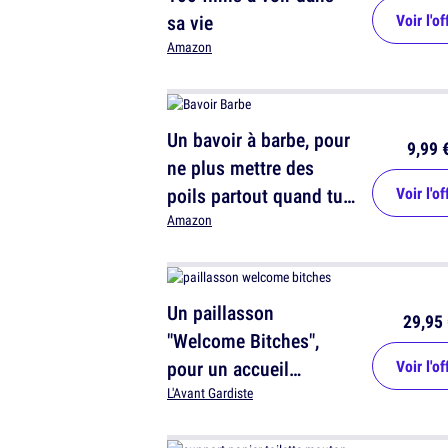
sa vie
Voir l'of
Amazon
Un bavoir à barbe, pour
9,99 
ne plus mettre des
poils partout quand tu
Voir l'of
te rases
Amazon
Un paillasson
29,95 
"Welcome Bitches",
pour un accueil
Voir l'of
chaleureux
L'Avant Gardiste