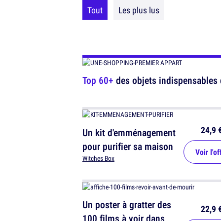
Tout
Les plus lus
Top 60+
des objets indispensables
24,9 
Un kit d'emménagement
pour purifier sa maison
Voir l'of
Witches Box
Un poster à gratter des
22,9 
100 films à voir dans