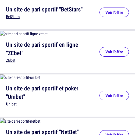
Un site de pari sportif "BetStars"
Voir l'offre
BetStars
Un site de pari sportif en ligne
"ZEbet"
Voir l'offre
ZEbet
Un site de pari sportif et poker
"Unibet"
Voir l'offre
Unibet
Un site de pari sportif "NetBet"