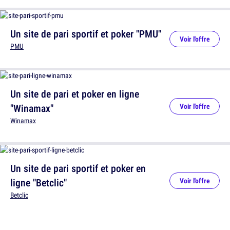
Un site de pari sportif et poker "PMU"
Voir l'offre
PMU
Un site de pari et poker en ligne
"Winamax"
Voir l'offre
Winamax
Un site de pari sportif et poker en
ligne "Betclic"
Voir l'offre
Betclic