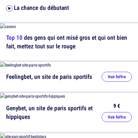
La chance du débutant
Top 10
des gens qui ont misé gros et qui ont bien
fait, mettez tout sur le rouge
Feelingbet, un site de paris sportifs
Voir l'offre
9 €
Genybet, un site de paris sportifs et
hippiques
Voir l'offre