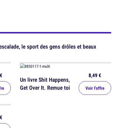
escalade, le sport des gens drôles et beaux
€
8,49 €
Un livre Shit Happens,
Get Over It. Remue toi
fre
Voir l'offre
€