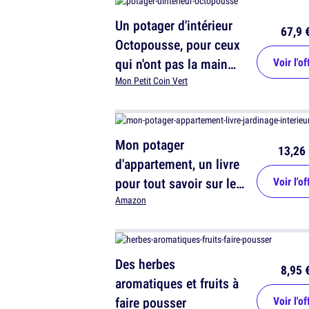
Un potager d'intérieur
67,9 
Octopousse, pour ceux
qui n'ont pas la main
Voir l'of
verte
Mon Petit Coin Vert
Mon potager
13,26 
d'appartement, un livre
pour tout savoir sur le
Voir l'of
jardinage d'intérieur
Amazon
Des herbes
8,95 
aromatiques et fruits à
faire pousser
Voir l'of