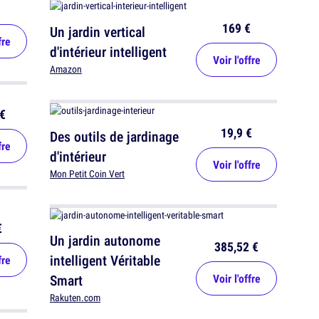
€
169 €
Un jardin vertical
fre
d'intérieur intelligent
Voir l'offre
Amazon
€
19,9 €
Des outils de jardinage
fre
d'intérieur
Voir l'offre
Mon Petit Coin Vert
€
Un jardin autonome
385,52 €
intelligent Véritable
fre
Smart
Voir l'offre
Rakuten.com