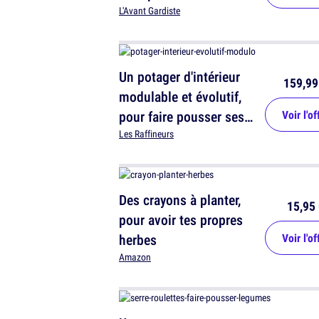
L'Avant Gardiste
Un potager d'intérieur
159,99
modulable et évolutif,
pour faire pousser ses
Voir l'of
légumes, salades,
Les Raffineurs
aromates ...
Des crayons à planter,
15,95 
pour avoir tes propres
herbes
Voir l'of
Amazon