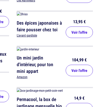
Les Raffineurs
€
13,95 €
fre
Des épices japonaises à
faire pousser chez toi
Voir l'offre
L'avant gardiste
ceux
Un mini jardin
104,99 €
es
d'intérieur, pour ton
mini appart
Voir l'offre
Amazon
fre
14,9 €
Permacool, la box de
jardinage mensuelle bio