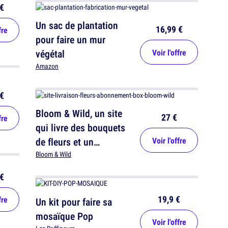
€
Un sac de plantation
16,99 €
fre
pour faire un mur
végétal
Voir l'offre
Amazon
€
Bloom & Wild, un site
27 €
fre
qui livre des bouquets
de fleurs et un
Voir l'offre
abonnement box
Bloom & Wild
€
19,9 €
fre
Un kit pour faire sa
mosaïque Pop
Voir l'offre