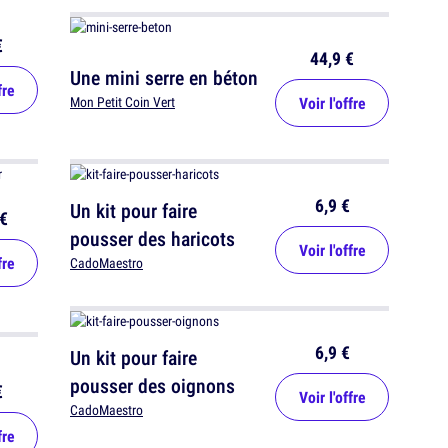
€
44,9 €
Une mini serre en béton
fre
Voir l'offre
Mon Petit Coin Vert
6,9 €
Un kit pour faire
€
pousser des haricots
Voir l'offre
fre
CadoMaestro
6,9 €
Un kit pour faire
pousser des oignons
€
Voir l'offre
CadoMaestro
fre