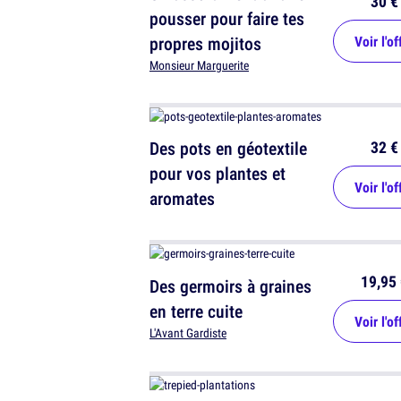
30 €
pousser pour faire tes
propres mojitos
Voir l'of
Monsieur Marguerite
32 €
Des pots en géotextile
pour vos plantes et
Voir l'of
aromates
19,95 
Des germoirs à graines
en terre cuite
Voir l'of
L'Avant Gardiste