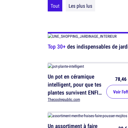
Tout
Les plus lus
Top 30+
des indispensables de jardi
Un pot en céramique
78,46 
intelligent, pour que tes
plantes survivent ENFIN
Voir l'of
!
Thecoolrepublic.com
Un assortiment à faire