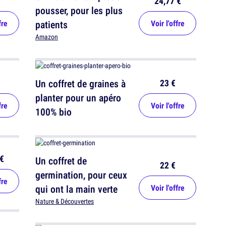
24,77 €
pousser, pour les plus
fre
patients
Voir l'offre
Amazon
23 €
Un coffret de graines à
planter pour un apéro
fre
Voir l'offre
100% bio
€
Un coffret de
22 €
germination, pour ceux
fre
qui ont la main verte
Voir l'offre
Nature & Découvertes