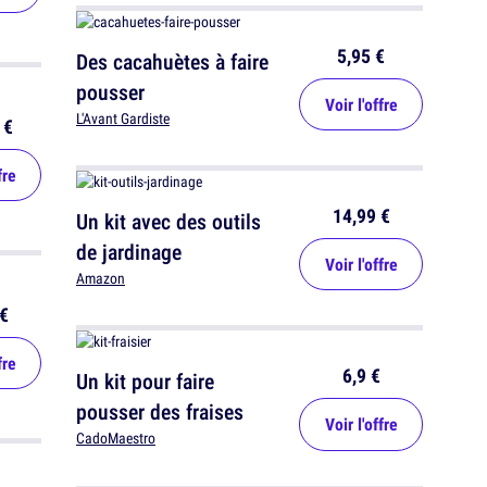
5,95 €
Des cacahuètes à faire
pousser
Voir l'offre
L'Avant Gardiste
 €
fre
14,99 €
Un kit avec des outils
de jardinage
Voir l'offre
Amazon
€
fre
6,9 €
Un kit pour faire
pousser des fraises
Voir l'offre
CadoMaestro