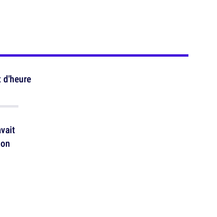
 d'heure
avait
ion