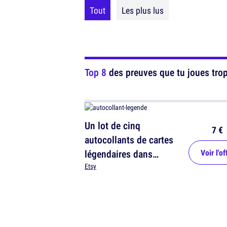
Tout
Les plus lus
Top 8
des preuves que tu joues trop 
Un lot de cinq
7 €
autocollants de cartes
légendaires dans
Voir l'of
Hearthstone
Etsy