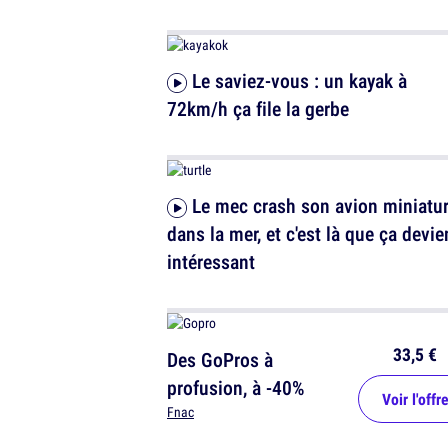
Le saviez-vous : un kayak à
72km/h ça file la gerbe
Le mec crash son avion miniature
dans la mer, et c'est là que ça devie
intéressant
33,5 €
Des GoPros à
profusion, à -40%
Voir l'offr
Fnac