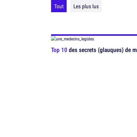
Tout
Les plus lus
Top 10
des secrets (glauques) de mé