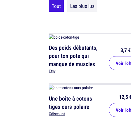
Tout
Les plus lus
Des poids débutants,
3,7 €
pour ton pote qui
manque de muscles
Voir l'of
Etsy
12,5 
Une boîte à cotons
tiges ours polaire
Voir l'of
Cdiscount