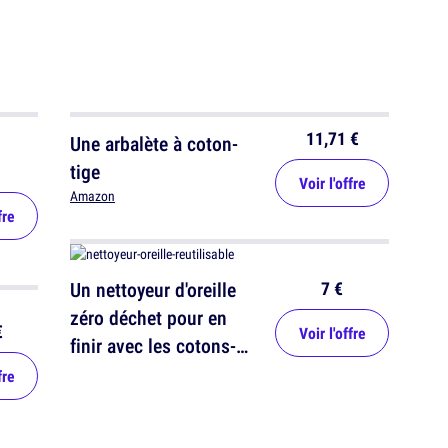
11,71 €
Une arbalète à coton-
tige
Voir l'offre
Amazon
fre
7 €
Un nettoyeur d'oreille
zéro déchet pour en
€
Voir l'offre
finir avec les cotons-
tiges
fre