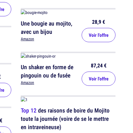
fre
28,9 €
Une bougie au mojito,
avec un bijou
Voir l'offre
Amazon
87,24 €
Un shaker en forme de
pingouin ou de fusée
€
Voir l'offre
Amazon
fre
Top 12
des raisons de boire du Mojito
toute la journée (voire de se le mettre
€
en intraveineuse)