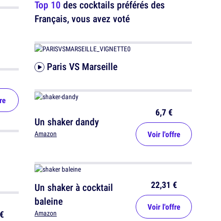
Top 10
des cocktails préférés des
Français, vous avez voté
Paris VS Marseille
re
6,7 €
Un shaker dandy
Voir l'offre
Amazon
22,31 €
Un shaker à cocktail
baleine
Voir l'offre
€
Amazon