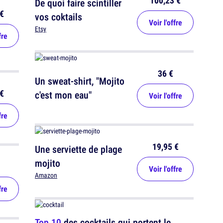
100,23 €
De quoi faire scintiller
€
vos coktails
Voir l'offre
Etsy
fre
36 €
Un sweat-shirt, "Mojito
€
c'est mon eau"
Voir l'offre
fre
19,95 €
Une serviette de plage
mojito
Voir l'offre
Amazon
fre
Top 10
des cocktails qui portent le