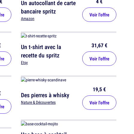
€
4 €
Un autocollant de carte
bancaire spritz
fre
Voir l'offre
Amazon
€
31,67 €
Un t-shirt avec la
recette du spritz
fre
Voir l'offre
Etsy
19,5 €
€
Des pierres à whisky
Voir l'offre
Nature & Découvertes
fre