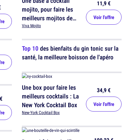
Une base à cocktail
11,9 €
€
mojito, pour faire les
meilleurs mojitos de
Voir l'offre
fre
tous les temps
Viva Mojito
Top 10
des bienfaits du gin tonic sur la
santé, la meilleure boisson de l'apéro
fre
Une box pour faire les
34,9 €
meilleurs cocktails : La
€
New York Cocktail Box
Voir l'offre
fre
New-York Cocktail Box