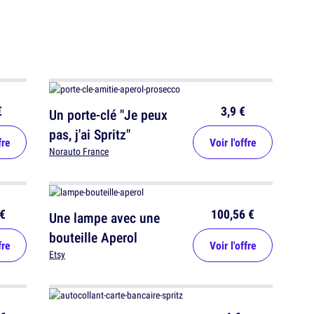
€
3,9 €
Un porte-clé "Je peux
pas, j'ai Spritz"
fre
Voir l'offre
Norauto France
€
100,56 €
Une lampe avec une
bouteille Aperol
fre
Voir l'offre
Etsy