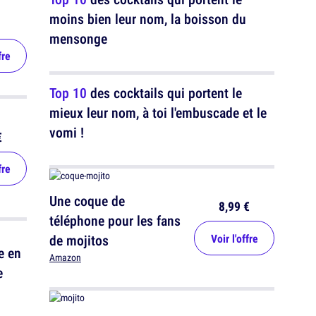
moins bien leur nom, la boisson du
mensonge
fre
Top 10
des cocktails qui portent le
mieux leur nom, à toi l'embuscade et le
vomi !
€
fre
Une coque de
8,99 €
téléphone pour les fans
de mojitos
Voir l'offre
e en
Amazon
e