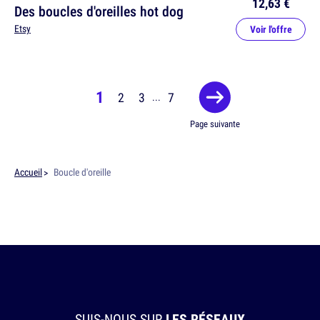
12,63 €
Des boucles d'oreilles hot dog
Etsy
Voir l'offre
1
2
3
7
...
Page suivante
Accueil
Boucle d'oreille
SUIS-NOUS SUR
LES RÉSEAUX