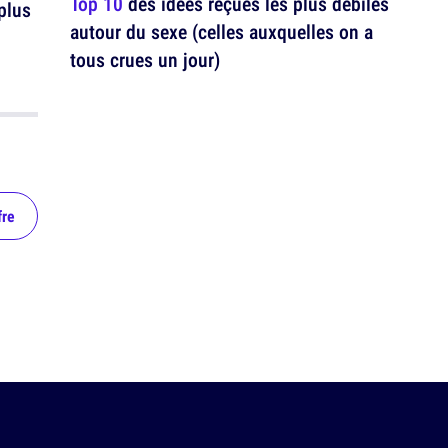
Top 10
des idées reçues les plus débiles
plus
autour du sexe (celles auxquelles on a
tous crues un jour)
fre