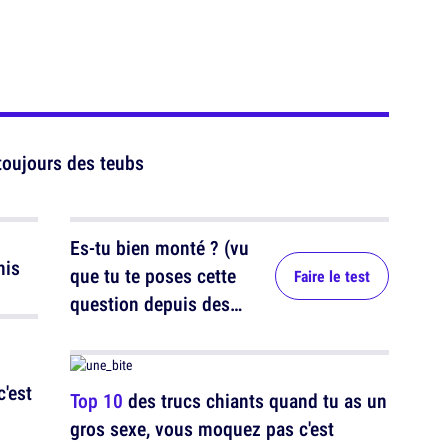
toujours des teubs
Es-tu bien monté ? (vu
nis
que tu te poses cette
Faire le test
question depuis des
années)
c'est
Top 10
des trucs chiants quand tu as un
gros sexe, vous moquez pas c'est