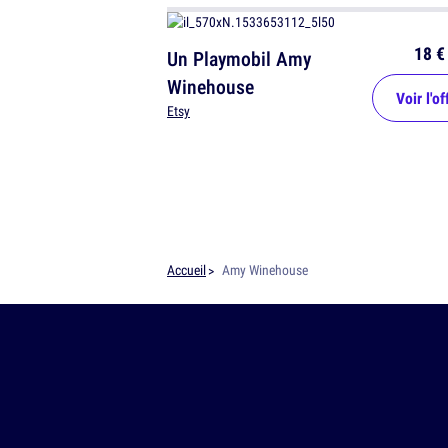
18 €
Un Playmobil Amy
Winehouse
Voir l'of
Etsy
Accueil
Amy Winehouse