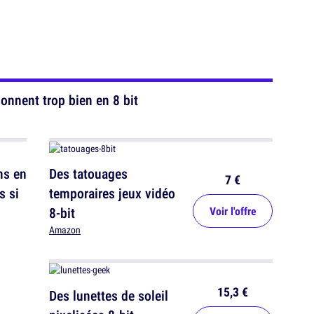
onnent trop bien en 8 bit
ns en
Des tatouages
7 €
s si
temporaires jeux vidéo
8-bit
Voir l'offre
Amazon
15,3 €
Des lunettes de soleil