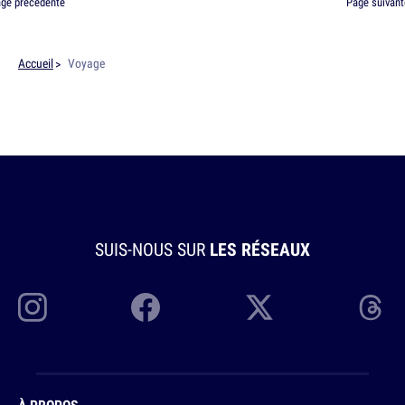
ge précédente
Page suivant
Accueil
Voyage
SUIS-NOUS SUR
LES RÉSEAUX