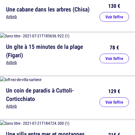
130 €
Une cabane dans les arbres (Chisa)
Airbnb
Voir l'offre
Un gîte à 15 minutes de la plage
78 €
(Figari)
Voir l'offre
Airbnb
Un coin de paradis à Cuttoli-
129 €
Corticchiato
Voir l'offre
Airbnb
Une villa entre mer et montagnes
215 €